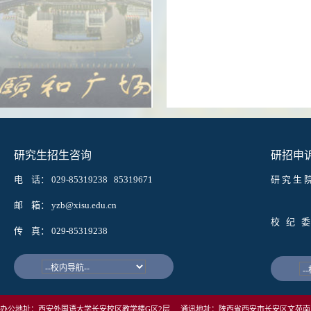
研究生招生咨询
研招申
电 话： 029-85319238 85319671
研 究 生 
邮箱： w
邮 箱： yzb@xisu.edu.cn
校 纪 委
传 真： 029-85319238
邮箱： j
办公地址：西安外国语大学长安校区教学楼G区2层 通讯地址：陕西省西安市长安区文苑南路1号西安外国