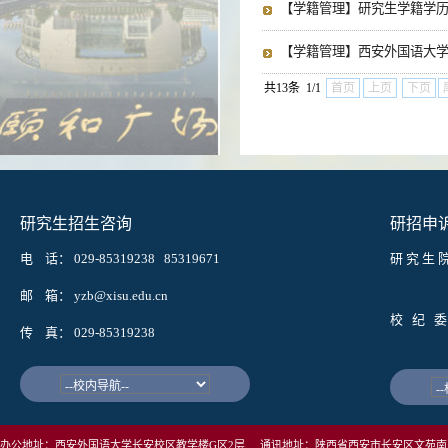
【学籍管理】研究生学籍学
【学籍管理】西安外国语大
共13条 1/1
首页
上页
下页
研究生招生咨询
研招申
电 话： 029-85319238 85319671
研 究 生 
邮箱： w
邮 箱： yzb@xisu.edu.cn
校 纪 委
传 真： 029-85319238
邮箱： j
办公地址：西安外国语大学长安校区教学楼G区2层 通讯地址：陕西省西安市长安区文苑南路1号西安外国