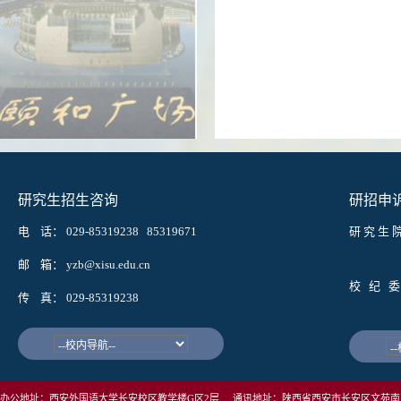
研究生招生咨询
研招申
电 话： 029-85319238 85319671
研 究 生 
邮箱： w
邮 箱： yzb@xisu.edu.cn
校 纪 委
传 真： 029-85319238
邮箱： j
办公地址：西安外国语大学长安校区教学楼G区2层 通讯地址：陕西省西安市长安区文苑南路1号西安外国