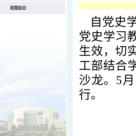
政策前沿
自党史
党史学习
生效，切
工部结合
沙龙。5
行。