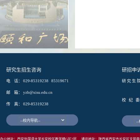
研究生招生咨询
研招申
电 话： 029-85319238 85319671
研 究 生 
邮箱： w
邮 箱： yzb@xisu.edu.cn
校 纪 委
传 真： 029-85319238
邮箱： j
办公地址：西安外国语大学长安校区教学楼G区2层 通讯地址：陕西省西安市长安区文苑南路1号西安外国