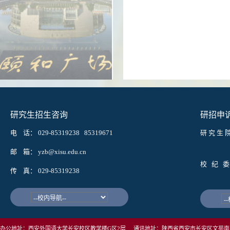
研究生招生咨询
研招申
电 话： 029-85319238 85319671
研 究 生 
邮箱： w
邮 箱： yzb@xisu.edu.cn
校 纪 委
传 真： 029-85319238
邮箱： j
办公地址：西安外国语大学长安校区教学楼G区2层 通讯地址：陕西省西安市长安区文苑南路1号西安外国